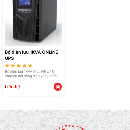
Bộ điện lưu 1KVA ONLINE
UPS
Bộ điện lưu 1KVA ONLINE UPS
chuyển đổi dòng điện xoay chiều
thành dòng điện một chiều, đảm
bảo nguồn điện ổn định cho thiết
Liên hệ
bị. Với hiệu suất cao và ứng dụng
đa dạng, bộ điện lưu là phần không
thể thiếu trong các hệ thống điện
gia dụng và công nghiệp.