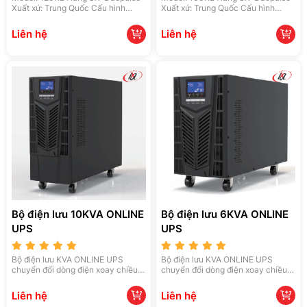
Xuất xứ: Trung Quốc Cấu hình
Xuất xứ: Trung Quốc Cấu hình
chính: Đầu vào: 400V ± 1% Đầu ra:
chính: Đầu vào: 400V ± 1% Đầu ra:
380 ± 10% Pin 12V/150AH - 32 cái
380 ± 10% Pin 12V/150AH - 32 cái
Liên hệ
Liên hệ
Kích thước giá đỡ pin 780 x 1080 x
Kích thước giá đỡ pin 940 x 567 x
1350 Bao gồm cáp kết nối
1015 Bao gồm cáp kết nối
Bộ điện lưu 10KVA ONLINE
Bộ điện lưu 6KVA ONLINE
UPS
UPS
Bộ điện lưu KVA ONLINE UPS
Bộ điện lưu KVA ONLINE UPS
chuyển đổi dòng điện xoay chiều
chuyển đổi dòng điện xoay chiều
thành dòng điện một chiều, đảm
thành dòng điện một chiều, đảm
bảo nguồn điện ổn định cho thiết
bảo nguồn điện ổn định cho thiết
Liên hệ
Liên hệ
bị. Với hiệu suất cao và ứng dụng
bị. Với hiệu suất cao và ứng dụng