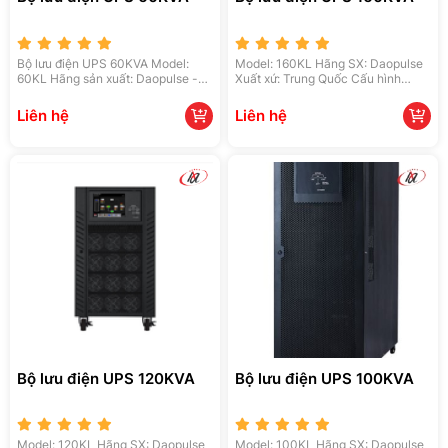
Bộ lưu điện UPS 60KVA Model:
Model: 160KL Hãng SX: Daopulse
60KL Hãng sản xuất: Daopulse -
Xuất xứ: Trung Quốc Cấu hình
Trung Quốc Cấu hình chính: Đầu
chính: Đầu vào: 400V ± 1% Đầu ra:
vào: 400V ± 1% Đầu ra: 380 ± 10%
380 ± 10% Pin 12V/150AH - 32 cái
Liên hệ
Liên hệ
Pin 12V/150AH - 32 cái Kích thước
Kích thước giá đỡ pin 780 x 1080 x
giá đỡ pin 780 x 1080 x 1350
1350 Bao gồm cáp kết nối
Bộ lưu điện UPS 120KVA
Bộ lưu điện UPS 100KVA
Model: 120KL Hãng SX: Daopulse
Model: 100KL Hãng SX: Daopulse