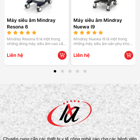
Máy siêu âm Mindray
Máy siêu âm Mindray
Resona 6
Nuewa I9
Mindray Resona 6 là một trong
Mindray Nuewa I9 là một trong
những dòng máy siêu âm cao cấp
những máy siêu âm sản phụ khoa
của Mindray, được thiết kế đặc
cao cấp nhất của Mindray, được
biệt để đáp ứng nhu cầu chẩn
thiết kế đặc biệt để cung cấp hình
Liên hệ
Liên hệ
đoán hình ảnh đa dạng trong các
ảnh chất lượng cao và trải nghiệm
lĩnh vực sản phụ khoa, tim mạch,
người dùng tuyệt vời.
tiêu hóa và cơ xương khớp
Chuyên cung cấp các thiết bị y tế công nghệ cao cho các bệnh viện