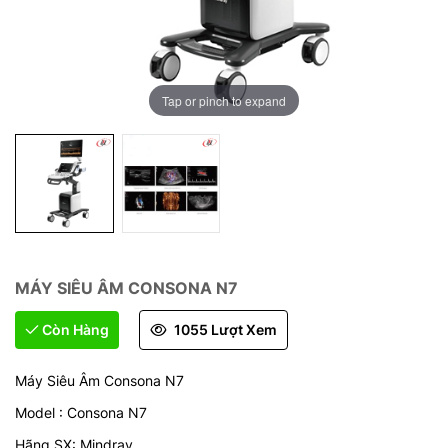
Tap or pinch to expand
MÁY SIÊU ÂM CONSONA N7
Còn Hàng
1055 Lượt Xem
Máy Siêu Âm Consona N7
Model : Consona N7
Hãng SX: Mindray