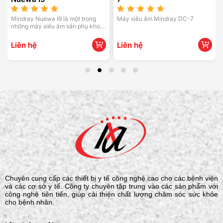
Mindray Nuewa I9 là một trong
Máy siêu âm Mindray DC-7
những máy siêu âm sản phụ khoa
cao cấp nhất của Mindray, được
thiết kế đặc biệt để cung cấp hình
Liên hệ
Liên hệ
ảnh chất lượng cao và trải nghiệm
người dùng tuyệt vời.
Chuyên cung cấp các thiết bị y tế công nghệ cao cho các bệnh viện
và các cơ sở y tế. Công ty chuyên tập trung vào các sản phẩm với
công nghệ tiên tiến, giúp cải thiện chất lượng chăm sóc sức khỏe
cho bệnh nhân.