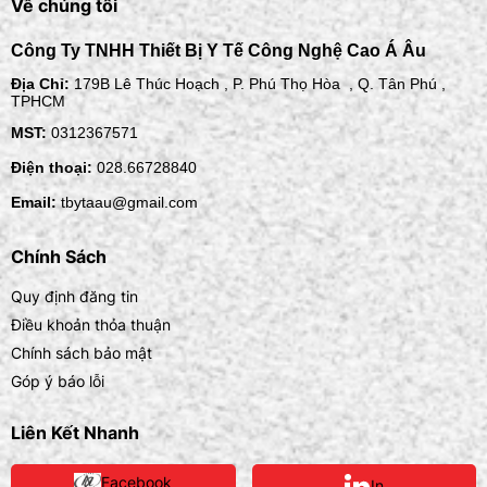
Về chúng tôi
Công Ty TNHH Thiết Bị Y Tế Công Nghệ Cao Á Âu
Địa Chỉ:
179B Lê Thúc Hoạch , P. Phú Thọ Hòa , Q. Tân Phú ,
TPHCM
MST:
0312367571
Điện thoại:
028.66728840
Email:
tbytaau@gmail.com
Chính Sách
Quy định đăng tin
Điều khoản thỏa thuận
Chính sách bảo mật
Góp ý báo lỗi
Liên Kết Nhanh
Facebook
In