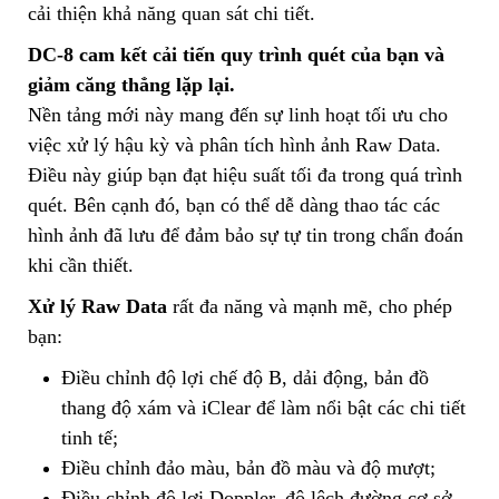
cải thiện khả năng quan sát chi tiết.
DC-8 cam kết cải tiến quy trình quét của bạn và
giảm căng thẳng lặp lại.
Nền tảng mới này mang đến sự linh hoạt tối ưu cho
việc xử lý hậu kỳ và phân tích hình ảnh Raw Data.
Điều này giúp bạn đạt hiệu suất tối đa trong quá trình
quét. Bên cạnh đó, bạn có thể dễ dàng thao tác các
hình ảnh đã lưu để đảm bảo sự tự tin trong chẩn đoán
khi cần thiết.
Xử lý Raw Data
rất đa năng và mạnh mẽ, cho phép
bạn:
Điều chỉnh độ lợi chế độ B, dải động, bản đồ
thang độ xám và iClear để làm nổi bật các chi tiết
tinh tế;
Điều chỉnh đảo màu, bản đồ màu và độ mượt;
Điều chỉnh độ lợi Doppler, độ lệch đường cơ sở,