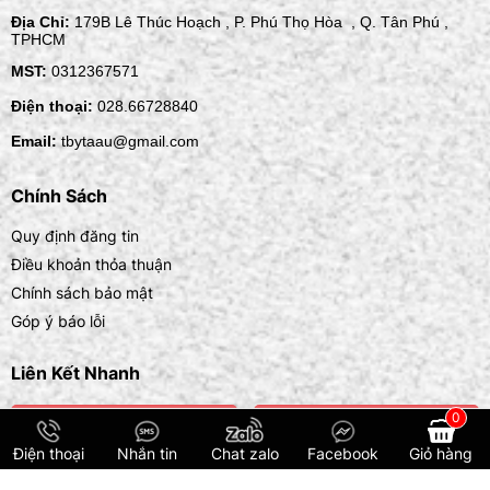
Địa Chỉ:
179B Lê Thúc Hoạch , P. Phú Thọ Hòa , Q. Tân Phú ,
TPHCM
MST:
0312367571
Điện thoại:
028.66728840
Email:
tbytaau@gmail.com
Chính Sách
Quy định đăng tin
Điều khoản thỏa thuận
Chính sách bảo mật
Góp ý báo lỗi
Liên Kết Nhanh
0
Facebook
In
Giỏ hàng
Điện thoại
Nhắn tin
Chat zalo
Facebook