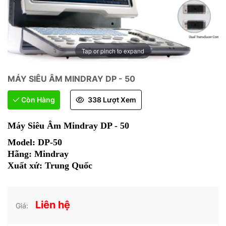
Tap or pinch to expand
MÁY SIÊU ÂM MINDRAY DP - 50
Còn Hàng
338 Lượt Xem
Máy Siêu Âm Mindray DP - 50
Model:
DP-50
Hãng:
Mindray
Xuất xứ:
Trung Quốc
Liên hệ
Giá: