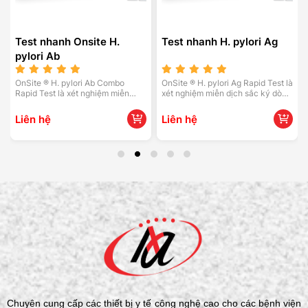
Test nhanh Onsite H.
Test nhanh H. pylori Ag
pylori Ab
OnSite ® H. pylori Ab Combo
OnSite ® H. pylori Ag Rapid Test là
Rapid Test là xét nghiệm miễn
xét nghiệm miễn dịch sắc ký dòng
dịch sắc ký dòng chảy bên để
chảy bên để phát hiện định tính
phát hiện định tính kháng thể
kháng nguyên H. pylori trong mẫu
Liên hệ
Liên hệ
chống lại Helicobacter pylori (H.
phân của người. Xét nghiệm phát
pylori) trong huyết thanh, huyết
hiện kháng nguyên này là phương
tương hoặc máu toàn phần của
pháp chẩn đoán không xâm lấn và
người. Xét nghiệm phát hiện
có thể được thực hiện trong vòng
kháng thể này là phương pháp
10 phút bởi nhân viên có trình độ
chẩn đoán không xâm lấn và có
tối thiểu mà không cần sử dụng
thể được thực hiện trong vòng 15
thiết bị phòng xét nghiệm.
phút bởi nhân viên có trình độ tối
thiểu mà không cần sử dụng thiết
bị xét nghiệm.
Chuyên cung cấp các thiết bị y tế công nghệ cao cho các bệnh viện