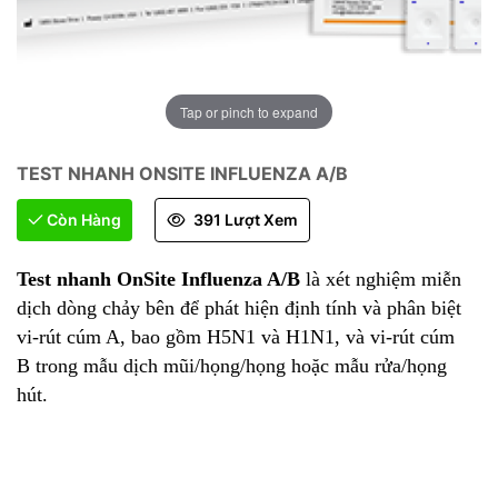
Tap or pinch to expand
TEST NHANH ONSITE INFLUENZA A/B
Còn Hàng
391 Lượt Xem
Test nhanh OnSite
Influenza A/B
là xét nghiệm miễn
dịch dòng chảy bên để phát hiện định tính và phân biệt
vi-rút cúm A, bao gồm H5N1 và H1N1, và vi-rút cúm
B
trong mẫu dịch mũi/họng/họng hoặc mẫu rửa/họng
hút.